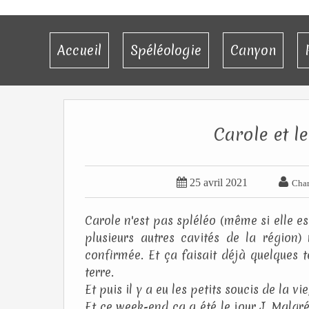
Accueil
Spéléologie
Canyon
Carole et le


25 avril 2021
Char
Carole n'est pas spléléo (même si elle est
plusieurs autres cavités de la région
confirmée. Et ça faisait déjà quelques 
terre.
Et puis il y a eu les petits soucis de la v
Et ce week-end ça a été le jour J. Malgr