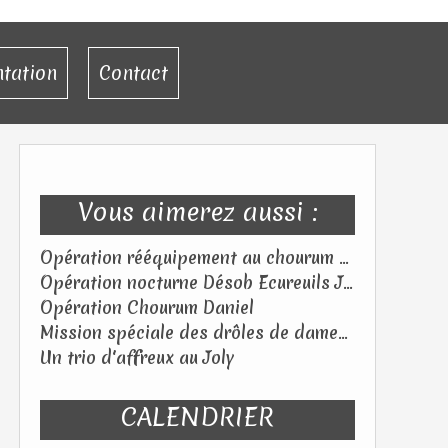
ntation
Contact
Vous aimerez aussi :
Opération rééquipement au chourum des Flibustiers (05) – Samedi 18 juillet 2026
Opération nocturne Désob Ecureuils Jeudi 25 juin 2026
Opération Chourum Daniel
Mission spéciale des drôles de dames au Tagada ! Samedi 06 juin 2026
Un trio d'affreux au Joly
CALENDRIER