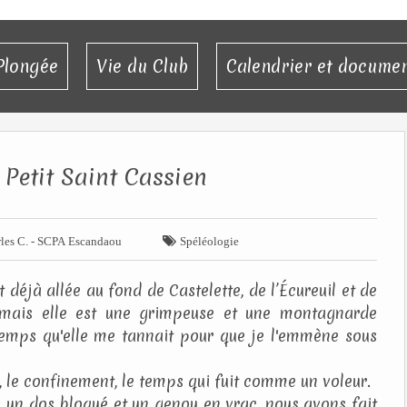
Plongée
Vie du Club
Calendrier et docume
 Petit Saint Cassien

les C. - SCPA Escandaou
Spéléologie
 déjà allée au fond de Castelette, de l’Écureuil et de
) mais elle est une grimpeuse et une montagnarde
temps qu'elle me tannait pour que je l'emmène sous
ie, le confinement, le temps qui fuit comme un voleur.
é un dos bloqué et un genou en vrac, nous avons fait