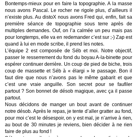
Bontemps-mieux pour en faire la topographie. A la masse
nous avons Pascal. Le rocher ne rigole plus, d’ailleurs il
n’existe plus. Au distoX nous avons Fred qui, enfin, fait sa
première séance de topographie sous terre après de
multiples demandes. Ouf, on l’a calmée un peu mais pas
pour longtemps, elle va en redemander c’est sur ;-) Zap est
quand à lui en mode scribe, il prend les notes.
L’équipe 2 est composée de Séb et moi. Notre objectif,
passer le resserrement du fond du boyau A-la-binette pour
espérer continuer derrière. Un coup de pied de biche, trois
coup de massette et Séb à « élargi » le passage. Bon il
faut dire que nous n’avons pas le même gabarit et que
c’est une vraie anguille. Son secret pour se faufiler
partout ? Son bonnet de désob magique, avec ça il passe
partout.
Nous décidons de manger un bout avant de continuer
notre désob. Après le repas, je tente d’aller gratter au fond,
pour moi c’est le désespoir, on y est mal, je n’arrive à rien,
au bout de 30 minutes je reviens, bien décider à ne rien
faire de plus au fond !