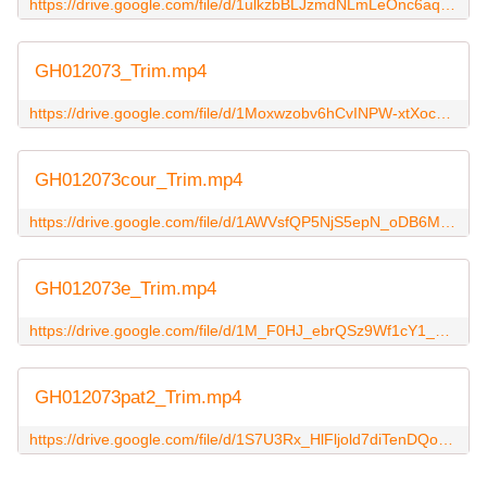
https://drive.google.com/file/d/1ulkzbBLJzmdNLmLeOnc6aq7q9zCDVGou/view?usp=sharing
GH012073_Trim.mp4
https://drive.google.com/file/d/1Moxwzobv6hCvINPW-xtXoc6PKBcZHRMq/view?usp=sharing
GH012073cour_Trim.mp4
https://drive.google.com/file/d/1AWVsfQP5NjS5epN_oDB6MoCm7-PRYJ_e/view?usp=sharing
GH012073e_Trim.mp4
https://drive.google.com/file/d/1M_F0HJ_ebrQSz9Wf1cY1_1TGvU-1i4-f/view?usp=sharing
GH012073pat2_Trim.mp4
https://drive.google.com/file/d/1S7U3Rx_HlFljold7diTenDQokWQ3Vusg/view?usp=sharing