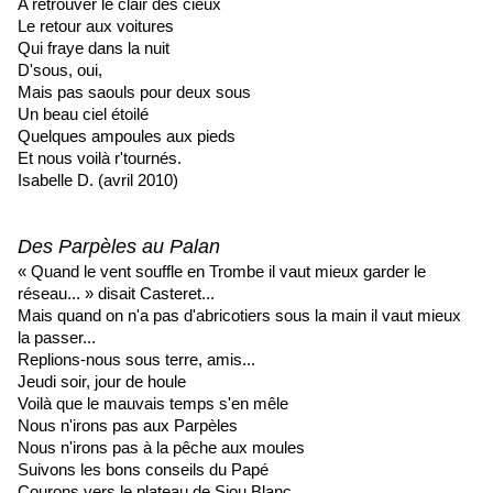
A retrouver le clair des cieux
Le retour aux voitures
Qui fraye dans la nuit
D'sous, oui,
Mais pas saouls pour deux sous
Un beau ciel étoilé
Quelques ampoules aux pieds
Et nous voilà r'tournés.
Isabelle D. (avril 2010)
Des Parpèles au Palan
« Quand le vent souffle en Trombe il vaut mieux garder le
réseau... » disait Casteret...
Mais quand on n'a pas d'abricotiers sous la main il vaut mieux
la passer...
Replions-nous sous terre, amis...
Jeudi soir, jour de houle
Voilà que le mauvais temps s'en mêle
Nous n'irons pas aux Parpèles
Nous n'irons pas à la pêche aux moules
Suivons les bons conseils du Papé
Courons vers le plateau de Siou Blanc