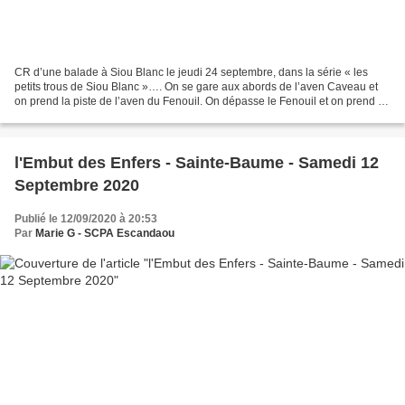
CR d’une balade à Siou Blanc le jeudi 24 septembre, dans la série « les
petits trous de Siou Blanc »…. On se gare aux abords de l’aven Caveau et
on prend la piste de l’aven du Fenouil. On dépasse le Fenouil et on prend le
sentier suivant vers la droite....
l'Embut des Enfers - Sainte-Baume - Samedi 12
Septembre 2020
Publié le 12/09/2020 à 20:53
Par
Marie G - SCPA Escandaou