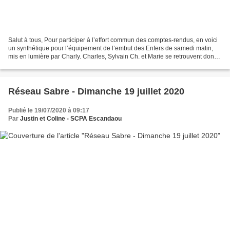
Salut à tous, Pour participer à l’effort commun des comptes-rendus, en voici
un synthétique pour l’équipement de l’embut des Enfers de samedi matin,
mis en lumière par Charly. Charles, Sylvain Ch. et Marie se retrouvent donc
samedi matin au Col de l’Ange...
Réseau Sabre - Dimanche 19 juillet 2020
Publié le 19/07/2020 à 09:17
Par
Justin et Coline - SCPA Escandaou