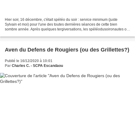
Hier soir, 16 décembre, c'était spéléo du soir : service minimum (juste
Sylvain et moi) pour l'une des toutes dernières séances de cette bien
sombre année. Après quelques tergiversations, les spéléodusoironautes ont
finalement décidé d'aller couvrir le...
Aven du Defens de Rougiers (ou des Grillettes?)
Publié le 16/12/2020 à 10:01
Par
Charles C. - SCPA Escandaou