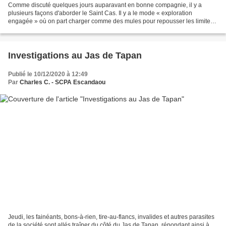
Comme discuté quelques jours auparavant en bonne compagnie, il y a
plusieurs façons d'aborder le Saint Cas. Il y a le mode « exploration
engagée » où on part charger comme des mules pour repousser les limites
du monde connu derrière les siphons... Il...
Investigations au Jas de Tapan
Publié le 10/12/2020 à 12:49
Par
Charles C. - SCPA Escandaou
Jeudi, les fainéants, bons-à-rien, tire-au-flancs, invalides et autres parasites
de la société sont allés traîner du côté du Jas de Tapan, répondant ainsi à