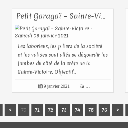
Petit Garagaï – Sainte-Victoire - Samedi 09 janvier 2021
Les laborieux, les piliers de la société
et les valides sont allés se dégourdir les
jambes du côté de la crête de la
Sainte-Victoire. Objectif...

9 janvier 2021

…
50
60
20
30
40
10
<
70
71
72
73
74
75
76
>