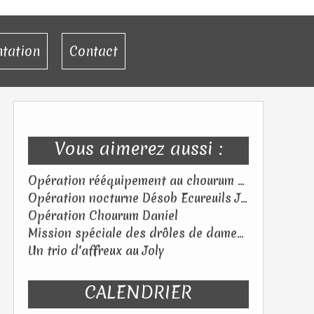
ntation
Contact
Vous aimerez aussi :
Opération rééquipement au chourum des Flibustiers (05) – Samedi 18 juillet 2026
Opération nocturne Désob Ecureuils Jeudi 25 juin 2026
Opération Chourum Daniel
Mission spéciale des drôles de dames au Tagada ! Samedi 06 juin 2026
Un trio d'affreux au Joly
CALENDRIER