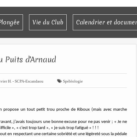
Plongée
Vie du Club
Calendrier et docume
u Puits d'Arnaud

ivier H. - SCPA-Escandaou
Spéléologie
 « On propose un tout petit trou proche de Riboux (mais avec marche
ravant, j’avais toujours une bonne excuse pour ne pas venir ; « Je ne
ficile », « c’est trop tard », « je suis trop fatigué » ! ! !
 tout en respectant une certaine sobriété et une légèreté sous la pédale