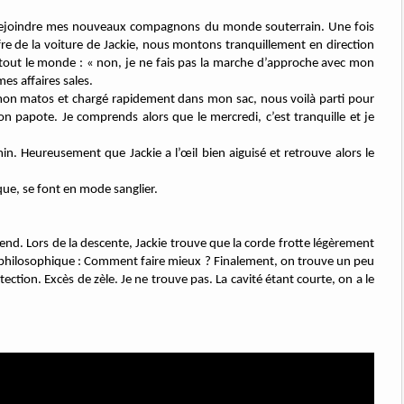
r rejoindre mes nouveaux compagnons du monde souterrain. Une fois
re de la voiture de Jackie, nous montons tranquillement en direction
 tout le monde : « non, je ne fais pas la marche d’approche avec mon
es affaires sales.
 mon matos et chargé rapidement dans mon sac, nous voilà parti pour
 papote. Je comprends alors que le mercredi, c’est tranquille et je
n. Heureusement que Jackie a l’œil bien aiguisé et retrouve alors le
ique, se font en mode sanglier.
cend. Lors de la descente, Jackie trouve que la corde frotte légèrement
n philosophique : Comment faire mieux ? Finalement, on trouve un peu
ection. Excès de zèle. Je ne trouve pas. La cavité étant courte, on a le