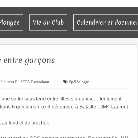
Plongée
Vie du Club
Calendrier et docume
e entre garçons

/ Laurent P - SCPA-Escandaou
Spéléologie
une sortie sous terre entre filles s’organise… lentement.
ons 6 gentlemen ce 3 décembre à Bataille : JM², Laurent
t au fond et de brocher.