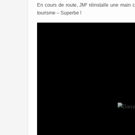
En cours de route, JM² réinstalle une main co
tourisme – Superbe !