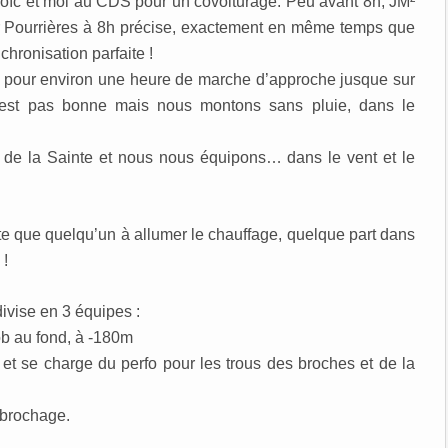
Loïc et moi au CDS pour un covoiturage. Peu avant 8h, JM²
ar Pourrières à 8h précise, exactement en même temps que
hronisation parfaite !
ns pour environ une heure de marche d’approche jusque sur
n’est pas bonne mais nous montons sans pluie, dans le
de la Sainte et nous nous équipons… dans le vent et le
te que quelqu’un à allumer le chauffage, quelque part dans
 !
divise en 3 équipes :
ob au fond, à -180m
 et se charge du perfo pour les trous des broches et de la
 brochage.