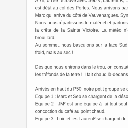
A 7h, on se retrouve avec Seb V, Laurent R, 
est déjà au col des Portes. Nous arrivons p
Marc qui arrive du côté de Vauvenargues. Sync
Nous nous répartissons le matériel et parto
la crête de la Sainte Victoire. La météo 
brouillard.
Au sommet, nous basculons sur la face Sud 
froid, mais au sec !
Dès que nous entrons dans le trou, on consta
les tréfonds de la terre ! Il fait chaud là-dedans
Arrivés en haut du P50, notre petit groupe se 
Equipe 1 : Marc et Seb se chargent de la dés
Equipe 2 : JM² est une équipe à lui tout seul
concoction du café au point chaud.
Equipe 3 : Loïc et les Laurent² se chargent du