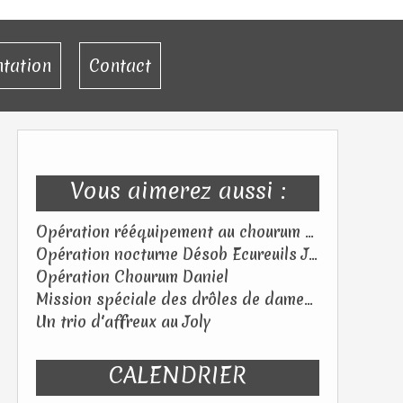
ntation
Contact
Vous aimerez aussi :
Opération rééquipement au chourum des Flibustiers (05) – Samedi 18 juillet 2026
Opération nocturne Désob Ecureuils Jeudi 25 juin 2026
Opération Chourum Daniel
Mission spéciale des drôles de dames au Tagada ! Samedi 06 juin 2026
Un trio d'affreux au Joly
CALENDRIER