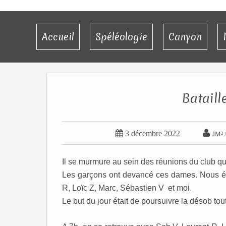
Accueil
Spéléologie
Canyon
Bataill


3 décembre 2022
JM² 
Il se murmure au sein des réunions du club qu’
Les garçons ont devancé ces dames. Nous éti
R, Loïc Z, Marc, Sébastien V et moi.
Le but du jour était de poursuivre la désob tou