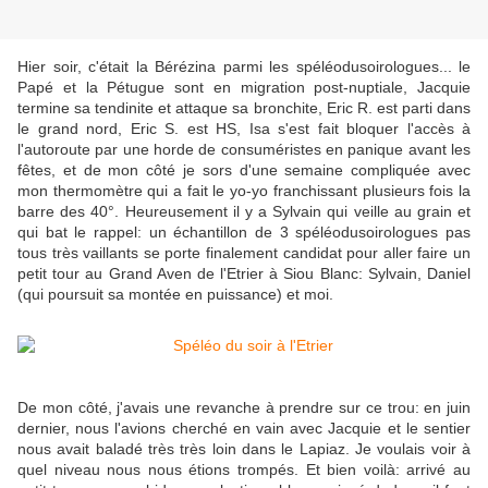
Hier soir, c'était la Bérézina parmi les spéléodusoirologues... le
Papé et la Pétugue sont en migration post-nuptiale, Jacquie
termine sa tendinite et attaque sa bronchite, Eric R. est parti dans
le grand nord, Eric S. est HS, Isa s'est fait bloquer l'accès à
l'autoroute par une horde de consuméristes en panique avant les
fêtes, et de mon côté je sors d'une semaine compliquée avec
mon thermomètre qui a fait le yo-yo franchissant plusieurs fois la
barre des 40°. Heureusement il y a Sylvain qui veille au grain et
qui bat le rappel: un échantillon de 3 spéléodusoirologues pas
tous très vaillants se porte finalement candidat pour aller faire un
petit tour au Grand Aven de l'Etrier à Siou Blanc: Sylvain, Daniel
(qui poursuit sa montée en puissance) et moi.
De mon côté, j'avais une revanche à prendre sur ce trou: en juin
dernier, nous l'avions cherché en vain avec Jacquie et le sentier
nous avait baladé très très loin dans le Lapiaz. Je voulais voir à
quel niveau nous nous étions trompés. Et bien voilà: arrivé au