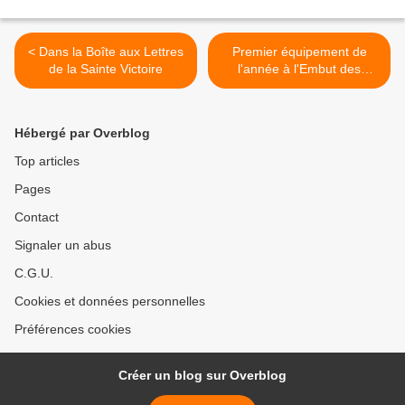
< Dans la Boîte aux Lettres
Premier équipement de
de la Sainte Victoire
l'année à l'Embut des
Enfers - Dimanche 1er
janvier 2023 >
Hébergé par Overblog
Top articles
Pages
Contact
Signaler un abus
C.G.U.
Cookies et données personnelles
Préférences cookies
Créer un blog sur Overblog