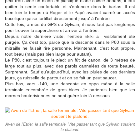
petit trou avec un bidon en plastique blanc coincé dedans, il faut
quitter la sente confortable et s'enfoncer dans le bartas. Il est
bien loin le temps où Roger et le Papé avaient cairné un accès
bucolique qui se tortillait directement jusqu' à l'entrée.
Cette fois, armés du GPS de Sylvain, il nous faut pas longtemps
pour trouver la supercherie et arriver à l'entrée.
Depuis notre dernière visite, l'entrée rikiki a visiblement été
purgée. Ça c'est top, parce que la descente dans le P80 sous la
mitraille ne faisait rire personne. Maintenant, c'est tout propre,
tout beau (mais pas bien large pour autant).
Le P80, c'est toujours le pied: un fût de canon, de 3 mètres de
large tout au plus, avec des parois cannelées de toute beauté.
Surprenant. Sauf qu'aujourd'hui, avec les pluies de ces derniers
jours, ça ruisselle de partout et on se fait un peut saucer.
Plus bas, vers -140, une descente en oppo mène à la salle
terminale encombrée de gros blocs. Je parierais bien que les
marnes hauteriviennes ne sont guère loin là dessous.
Aven de l'Etrier, la salle terminale. Vite passer tant que Sylvain soutient
le plafond.