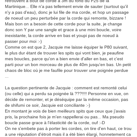
retrouvent à bout de corde à 3m du fond du P25 de la
Martinique... Elle n'a pas tellement envie de sauter (surtout qu'il
n'y a pas d'eau), donc je lui file de ma corde, et hop un passage
de noeud un peu perturbée par la corde qui remonte, bizzare !
Mais bon on a besoin de cette corde pour la suite, je change
donc son Y par une sangle et grace à une mini boucle, voire
inexistante, la corde arrive en bas et youpi pas de noeud à
passer pour moi :-)
Comme on est que 2, Jacquie me laisse équiper le P80 suivant,
le plus dur étant de trouver les spits qui vont bien, je peaufine
mes boucles, parce qu'on a bien envie d'aller en bas, et c'est
parti pour un bon morceau de plus de 40m jusqu'en bas. Un petit
chaos de bloc où je me faufile pour trouver une poignée perdue
...
La question pertinente de Jacquie : comment est remonté celui
(ou celle) qui a perdu sa poignée là ???!!!! Personne en vue, on
décide de remonter, et je déséquipe par la même occasion, pas
de shifumi ce soir, Jacquie est conciliante :-)
En montant je vois de bien meilleurs spits que ceux que j'avais
pris, la prochaine fois je m'en rappellerai ou pas... Ma pseudo
boucle passe grace à l'élasticité de la corde, ouf :-D
On ne s'embete pas à porter les cordes, on tire d'en haut, ce trou
a une réputation d'étroit mais il a été bien élargi, honnetement ca