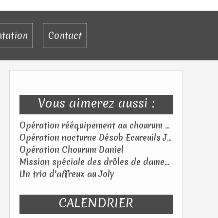
ntation
Contact
Vous aimerez aussi :
Opération rééquipement au chourum des Flibustiers (05) – Samedi 18 juillet 2026
Opération nocturne Désob Ecureuils Jeudi 25 juin 2026
Opération Chourum Daniel
Mission spéciale des drôles de dames au Tagada ! Samedi 06 juin 2026
Un trio d'affreux au Joly
CALENDRIER