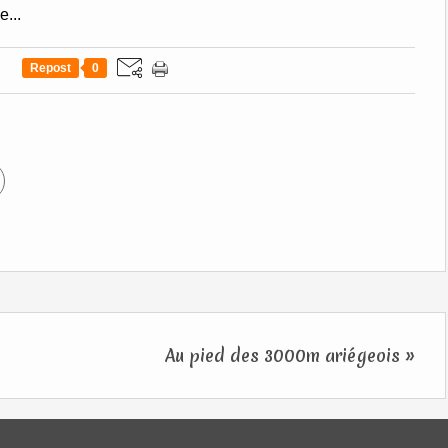
...
Repost
0
Au pied des 3000m ariégeois »