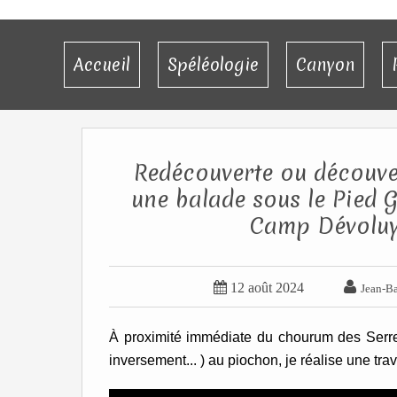
Accueil
Spéléologie
Canyon
Redécouverte ou découve
une balade sous le Pied G
Camp Dévoluy


12 août 2024
Jean-Ba
À proximité immédiate du chourum des Serres
inversement... ) au piochon, je réalise une tra