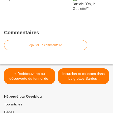
Commentaires
Ajouter un commentaire
< Redécouverte ou
Incursion et collectes dans
découverte du tunnel des
les grottes Sardes -
Serres pendant une balade
Septembre 2024 >
sous le Pied Gros
D'Agnières (Serre Sarrazin)
Hébergé par Overblog
– Camp Dévoluy 2024 –
Lundi 12 août
Top articles
Pages