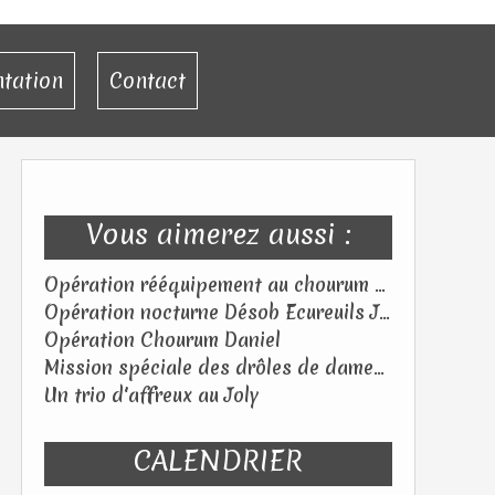
ntation
Contact
Vous aimerez aussi :
Opération rééquipement au chourum des Flibustiers (05) – Samedi 18 juillet 2026
Opération nocturne Désob Ecureuils Jeudi 25 juin 2026
Opération Chourum Daniel
Mission spéciale des drôles de dames au Tagada ! Samedi 06 juin 2026
Un trio d'affreux au Joly
CALENDRIER