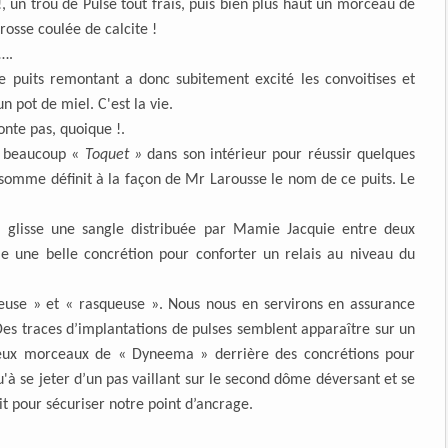
, un trou de Pulse tout frais, puis bien plus haut un morceau de
rosse coulée de calcite !
….
 le puits remontant a donc subitement excité les convoitises et
 pot de miel. C'est la vie.
nte pas, quoique !.
tre beaucoup «
Toquet »
dans son intérieur pour réussir quelques
en somme définit à la façon de Mr Larousse le nom de ce puits. Le
és, glisse une sangle distribuée par Mamie Jacquie entre deux
cle une belle concrétion pour conforter un relais au niveau du
leuse » et « rasqueuse ». Nous nous en servirons en assurance
Des traces d’implantations de pulses semblent apparaître sur un
deux morceaux de « Dyneema » derrière des concrétions pour
u'à se jeter d’un pas vaillant sur le second dôme déversant et se
it pour sécuriser notre point d’ancrage.