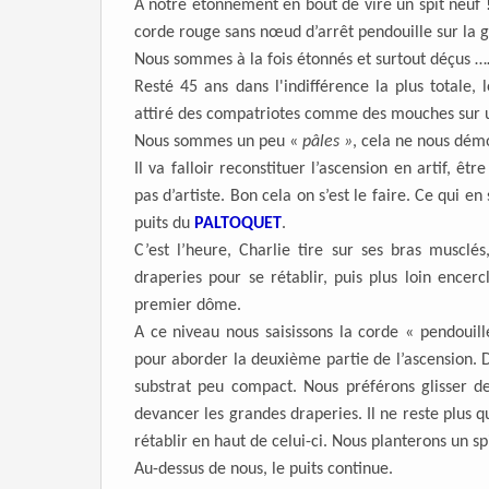
A notre étonnement en bout de vire un spit neuf !
corde rouge sans nœud d’arrêt pendouille sur la g
Nous sommes à la fois étonnés et surtout déçus …
Resté 45 ans dans l'indifférence la plus totale,
attiré des compatriotes comme des mouches sur un
Nous sommes un peu «
p
âle
s »
, cela ne nous démo
Il va falloir reconstituer l’ascension en artif, ê
pas d’artiste. Bon cela on s’est le faire. Ce qui 
puits du
PALTOQUET
.
C’est l’heure, Charlie tire sur ses bras muscl
draperies pour se rétablir, puis plus loin encer
premier dôme.
A ce niveau nous saisissons la corde « pendouil
pour aborder la deuxième partie de l’ascension. 
substrat peu compact. Nous préférons glisser 
devancer les grandes draperies. Il ne reste plus q
rétablir en haut de celui-ci. Nous planterons un sp
Au-dessus de nous, le puits continue.