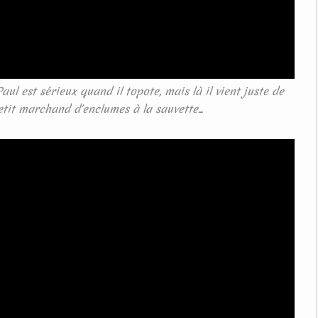
l est sérieux quand il topote, mais là il vient juste de
tit marchand d'enclumes à la sauvette...