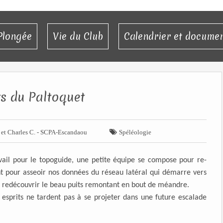
Plongée
Vie du Club
Calendrier et docume
ts du Paltoquet

. et Charles C. - SCPA-Escandaou
Spéléologie
avail pour le topoguide, une petite équipe se compose pour re-
ent pour asseoir nos données du réseau latéral qui démarre vers
 de redécouvrir le beau puits remontant en bout de méandre.
os esprits ne tardent pas à se projeter dans une future escalade